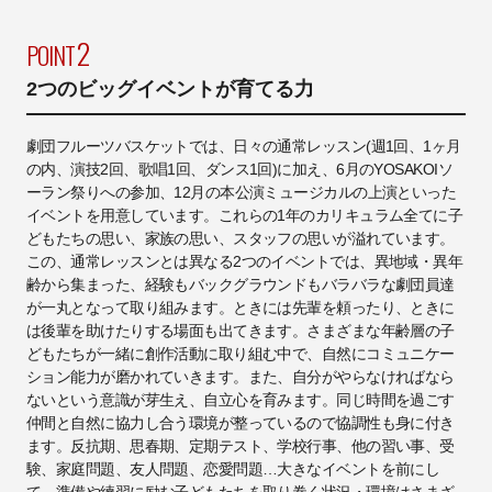
2
POINT
2つのビッグイベントが育てる⼒
劇団フルーツバスケットでは、⽇々の通常レッスン(週1回、1ヶ月
の内、演技2回、歌唱1回、ダンス1回)に加え、6⽉のYOSAKOIソ
ーラン祭りへの参加、12⽉の本公演ミュージカルの上演といった
イベントを⽤意しています。これらの1年のカリキュラム全てに⼦
どもたちの思い、家族の思い、スタッフの思いが溢れています。
この、通常レッスンとは異なる2つのイベントでは、異地域・異年
齢から集まった、経験もバックグラウンドもバラバラな劇団員達
が⼀丸となって取り組みます。ときには先輩を頼ったり、ときに
は後輩を助けたりする場⾯も出てきます。さまざまな年齢層の⼦
どもたちが⼀緒に創作活動に取り組む中で、⾃然にコミュニケー
ション能力が磨かれていきます。また、⾃分がやらなければなら
ないという意識が芽生え、⾃⽴⼼を育みます。同じ時間を過ごす
仲間と⾃然に協⼒し合う環境が整っているので協調性も⾝に付き
ます。反抗期、思春期、定期テスト、学校⾏事、他の習い事、受
験、家庭問題、友⼈問題、恋愛問題…⼤きなイベントを前にし