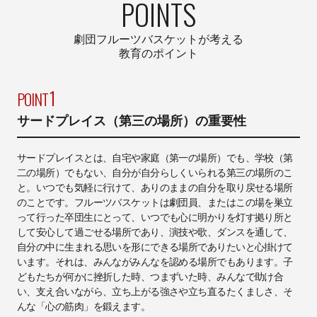
POINTS
劇団フルーツバスケットが考える
教育のポイント
1
POINT
サードプレイス（第三の場所）の重要性
サードプレイスとは、⾃宅や家庭（第⼀の場所）でも、学校（第
⼆の場所）でもない、⾃分が⾃分らしくいられる第三の場所のこ
と。いつでも気軽に⾏けて、ありのままの⾃分を取り戻せる場所
のことです。フルーツバスケットは劇団員、またはこの場を巣⽴
って⾏った卒団⽣にとって、いつでも⼼に明かりを灯す拠り所と
して安⼼して過ごせる場所であり、演技や歌、ダンスを通して、
⾃分の中に⽣まれる思いを形にできる場所でありたいと⼼掛けて
います。それは、みんながみんなを認める場所でもあります。⼦
どもたちが何かに挫折した時、つまずいた時、みんなで助け合
い、⽀え合いながら、⽴ち上がる強さや⽴ち直るたくましさ、そ
んな「⼼の筋⾁」を鍛えます。