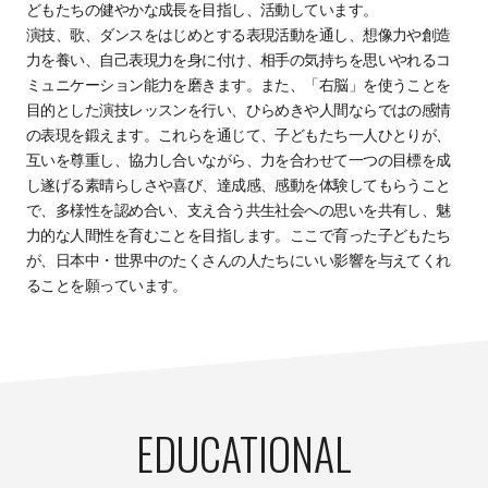
どもたちの健やかな成⻑を⽬指し、活動しています。
演技、歌、ダンスをはじめとする表現活動を通し、想像⼒や創造
⼒を養い、⾃⼰表現⼒を⾝に付け、相⼿の気持ちを思いやれるコ
ミュニケーション能力を磨きます。また、「右脳」を使うことを
⽬的とした演技レッスンを⾏い、ひらめきや人間ならではの感情
の表現を鍛えます。これらを通じて、⼦どもたち⼀⼈ひとりが、
互いを尊重し、協⼒し合いながら、⼒を合わせて⼀つの⽬標を成
し遂げる素晴らしさや喜び、達成感、感動を体験してもらうこと
で、多様性を認め合い、⽀え合う共⽣社会への思いを共有し、魅
⼒的な人間性を育むことを⽬指します。ここで育った⼦どもたち
が、⽇本中・世界中のたくさんの⼈たちにいい影響を与えてくれ
ることを願っています。
EDUCATIONAL