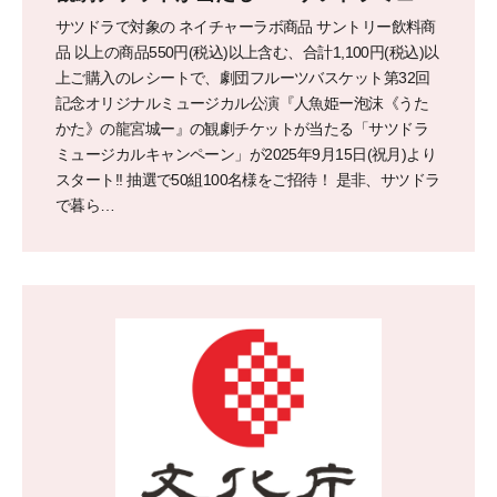
ジカルキャンペーン」スタート!!
サツドラで対象の ネイチャーラボ商品 サントリー飲料商
品 以上の商品550円(税込)以上含む、合計1,100円(税込)以
上ご購入のレシートで、劇団フルーツバスケット第32回
記念オリジナルミュージカル公演『人魚姫ー泡沫《うた
かた》の龍宮城ー』の観劇チケットが当たる「サツドラ
ミュージカルキャンペーン」が2025年9月15日(祝月)より
スタート!! 抽選で50組100名様をご招待！ 是非、サツドラ
で暮ら…