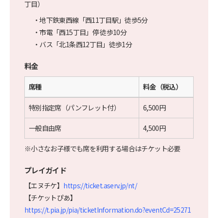
丁目）
地下鉄東西線「西11丁目駅」徒歩5分
市電「西15丁目」停 徒歩10分
バス「北1条西12丁目」徒歩1分
料金
席種
料金（税込）
特別指定席（パンフレット付）
6,500円
一般自由席
4,500円
※小さなお子様でも席を利用する場合はチケット必要
プレイガイド
【エヌチケ】
https://ticket.aserv.jp/nt/
【チケットぴあ】
https://t.pia.jp/pia/ticketInformation.do?eventCd=25271