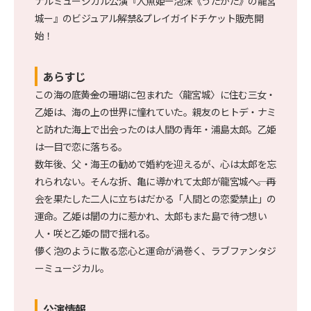
ナルミュージカル公演『人魚姫ー泡沫《うたかた》の龍宮
城ー』のビジュアル解禁&プレイガイドチケット販売開
始！
あらすじ
この海の底――黄金の珊瑚に包まれた〈龍宮城〉に住む三女・
乙姫は、海の上の世界に憧れていた。親友のヒトデ・ナミ
と訪れた海上で出会ったのは人間の青年・浦島太郎。乙姫
は一目で恋に落ちる。
数年後、父・海王の勧めで婚約を迎えるが、心は太郎を忘
れられない。そんな折、亀に導かれて太郎が龍宮城へ――。再
会を果たした二人に立ちはだかる「人間との恋愛禁止」の
運命。乙姫は闇の力に惹かれ、太郎もまた島で待つ想い
人・咲と乙姫の間で揺れる。
儚く泡のように散る恋心と運命が渦巻く、ラブファンタジ
ーミュージカル。
公演情報